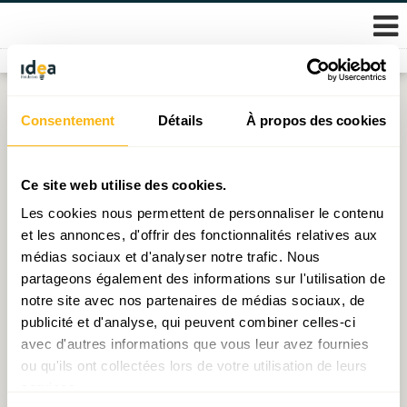
Skip
Consentement
Détails
À propos des cookies
Catégorie :
Type de publications
to
content
Ce site web utilise des cookies.
Chargement ...
Les cookies nous permettent de personnaliser le contenu
et les annonces, d'offrir des fonctionnalités relatives aux
Navigation
Articles plus anciens
Articles plus récents
médias sociaux et d'analyser notre trafic. Nous
des
partageons également des informations sur l'utilisation de
articles
notre site avec nos partenaires de médias sociaux, de
publicité et d'analyse, qui peuvent combiner celles-ci
avec d'autres informations que vous leur avez fournies
© 2026 Fondation IDEA
ou qu'ils ont collectées lors de votre utilisation de leurs
Politique de protection des données personnelles
services.