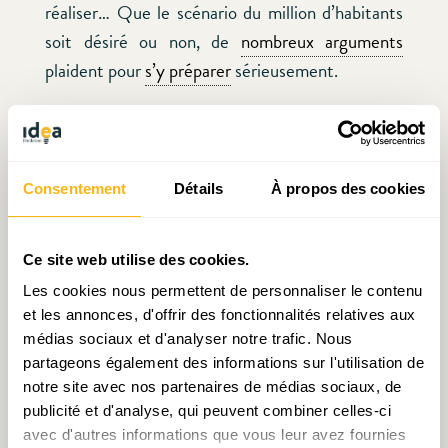
réaliser… Que le scénario du million d’habitants
soit désiré ou non, de
nombreux arguments
plaident pour
s’y préparer
sérieusement.
Un important
avis du CES
, adopté à l’unanimité
en 2022 et auquel IDEA a activement participé,
formulait également 23 recommandations
Consentement
Détails
À propos des cookies
concrètes pour rendre plus cohérent le
développement de la métropole transfrontalière
Ce site web utilise des cookies.
du Luxembourg et appelait à faire de cet objectif
Les cookies nous permettent de personnaliser le contenu
le nouveau
leitmotiv
des politiques de
et les annonces, d'offrir des fonctionnalités relatives aux
coopération transfrontalières du Grand-Duché.
médias sociaux et d'analyser notre trafic. Nous
Cette autre vision, sans doute encore moins
partageons également des informations sur l'utilisation de
porteuse électoralement que le « scénario du
notre site avec nos partenaires de médias sociaux, de
publicité et d'analyse, qui peuvent combiner celles-ci
million », sera pourtant elle aussi une clé pour ne
avec d'autres informations que vous leur avez fournies
pas démultiplier les effets négatifs de la