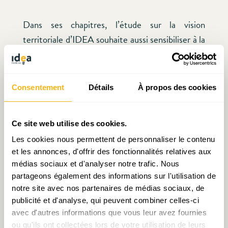
Dans ses chapitres, l’étude sur la vision
territoriale d’IDEA souhaite aussi sensibiliser à la
future qualité de vie des habitants du Grand-
Duché. À plus d’un million d’habitants, le cadre
de vie changerait à coup sûr. En effet, l’étude dit
Consentement
Détails
À propos des cookies
que ce scénario « au fil de l’eau » ne signifie pas à
politique inchangée. À ce propos, les 5 invités
Ce site web utilise des cookies.
spécialistes sont tous tombés d’accord ; Romain
Les cookies nous permettent de personnaliser le contenu
Diederich ajoute que la qualité de vie dépend de
et les annonces, d'offrir des fonctionnalités relatives aux
l’attractivité. Avec un flux de population
médias sociaux et d'analyser notre trafic. Nous
important, il va falloir réussir à développer de
partageons également des informations sur l'utilisation de
nouveaux quartiers avec de nouvelles
notre site avec nos partenaires de médias sociaux, de
infrastructures pour avoir la qualité de vie
publicité et d'analyse, qui peuvent combiner celles-ci
avec d'autres informations que vous leur avez fournies
requise ; il ne faut pas croire que nous pourrons
ou qu'ils ont collectées lors de votre utilisation de leurs