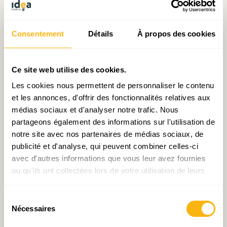
Consentement
Détails
À propos des cookies
Ce site web utilise des cookies.
Décryptage N°33 : La
Décryptage N°34 : La
Les cookies nous permettent de personnaliser le contenu
place financière, une
place financière, une
et les annonces, d'offrir des fonctionnalités relatives aux
multispécialiste en quête de
multispécialiste en quête de
médias sociaux et d'analyser notre trafic. Nous
leadership (1)
leadership (2)
partageons également des informations sur l'utilisation de
notre site avec nos partenaires de médias sociaux, de
publicité et d'analyse, qui peuvent combiner celles-ci
avec d'autres informations que vous leur avez fournies
ou qu'ils ont collectées lors de votre utilisation de leurs
services.
Sélection
Nécessaires
du
Décryptage N°26 : Place
Document de travail N°25
consentement