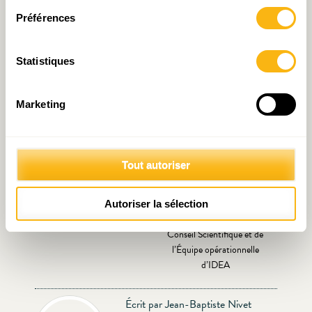
financière : combien
: Les dépenses publiques au
d’emplois ?
Luxembourg : Everest ou
Préférences
Kneiff ?
Statistiques
Marketing
Tout autoriser
L’ère de l’IA : Opportunités
IA et place financière :
et défis
retour sur la réunion
conjointe du Conseil
Autoriser la sélection
d’Administration, du
Conseil Scientifique et de
l’Équipe opérationnelle
d’IDEA
Écrit par Jean-Baptiste Nivet