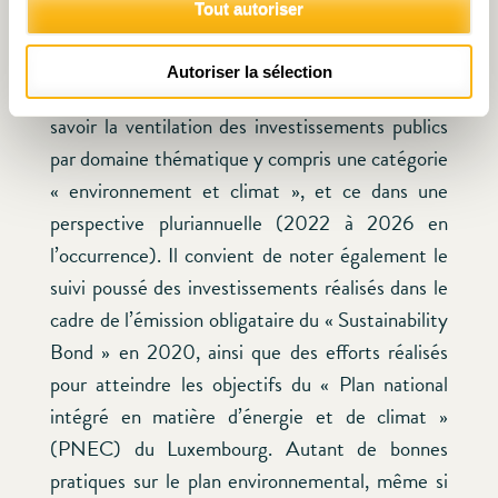
Tout autoriser
Le projet de budget déposé le 12 octobre 2022
Autoriser la sélection
renferme par ailleurs une innovation bienvenue, à
savoir la ventilation des investissements publics
par domaine thématique y compris une catégorie
« environnement et climat », et ce dans une
perspective pluriannuelle (2022 à 2026 en
l’occurrence). Il convient de noter également le
suivi poussé des investissements réalisés dans le
cadre de l’émission obligataire du « Sustainability
Bond » en 2020, ainsi que des efforts réalisés
pour atteindre les objectifs du « Plan national
intégré en matière d’énergie et de climat »
(PNEC) du Luxembourg. Autant de bonnes
pratiques sur le plan environnemental, même si