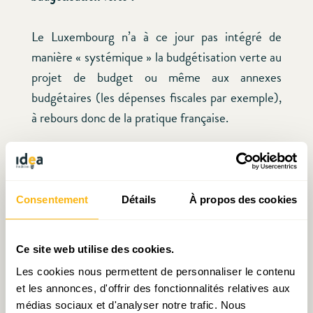
Le Luxembourg n’a à ce jour pas intégré de
manière « systémique » la budgétisation verte au
projet de budget ou même aux annexes
budgétaires (les dépenses fiscales par exemple),
à rebours donc de la pratique française.
Cependant, le Grand-Duché ne part nullement
d’une page blanche en matière de budgétisation
environnementale. Les projets de budget
Consentement
Détails
À propos des cookies
successifs comprennent en effet une annexe sur
les « fonds spéciaux », par où transite une bonne
Ce site web utilise des cookies.
part des investissements publics ou des moyens
Les cookies nous permettent de personnaliser le contenu
alloués à d’autres projets se prêtant à une forme
et les annonces, d'offrir des fonctionnalités relatives aux
de planification pluriannuelle. Or au moins trois
médias sociaux et d'analyser notre trafic. Nous