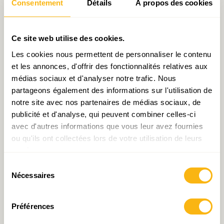
Consentement
Détails
À propos des cookies
Ce site web utilise des cookies.
Les cookies nous permettent de personnaliser le contenu
et les annonces, d'offrir des fonctionnalités relatives aux
Objectif 6000
Débat de midi d’IDEA :
médias sociaux et d'analyser notre trafic. Nous
Pour en finir avec la crise
partageons également des informations sur l'utilisation de
du logement
notre site avec nos partenaires de médias sociaux, de
publicité et d'analyse, qui peuvent combiner celles-ci
avec d'autres informations que vous leur avez fournies
ou qu'ils ont collectées lors de votre utilisation de leurs
services.
Sélection
Nécessaires
du
consentement
Décryptage N°38 : Du
Décryptage N°37 : De
Préférences
recours à l’emphytéose
l’immobilier résidentiel au
pour l’accession à la
Luxembourg