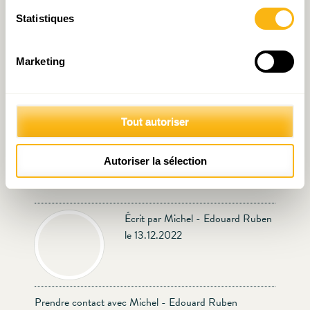
propriété sociale
Statistiques
Marketing
Tout autoriser
Retour sur la table ronde
Décryptage N°60 : Le
Autoriser la sélection
d’IDEA consacrée à la crise
phénomène frontalier, une
du logement
aubaine financière
Écrit par Michel - Edouard Ruben
le 13.12.2022
Prendre contact avec Michel - Edouard Ruben