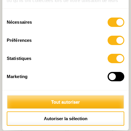
ou qu'ils ont collectées lors de votre utilisation de leurs
travail n°19 sur le Budget
énergétique : pourquoi
2023
2026 n’est pas 2022 ?
services.
Sélection
Nécessaires
du
consentement
Préférences
Statistiques
Document de travail N°19
« Resilienzpak » : trois
: Quelques réflexions sur le
questions sur l’accord
Marketing
budget 2023 !
tripartite du 8 juin 2026
Tout autoriser
Autoriser la sélection