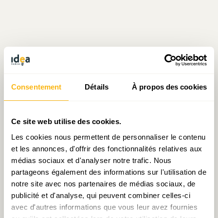
Consentement
Détails
À propos des cookies
Articles liés
Ce site web utilise des cookies.
Les cookies nous permettent de personnaliser le contenu
et les annonces, d'offrir des fonctionnalités relatives aux
médias sociaux et d'analyser notre trafic. Nous
partageons également des informations sur l'utilisation de
notre site avec nos partenaires de médias sociaux, de
publicité et d'analyse, qui peuvent combiner celles-ci
Décryptage N°24:
Décryptage N°55 :
avec d'autres informations que vous leur avez fournies
Apostille au Document de
Réponses à la crise