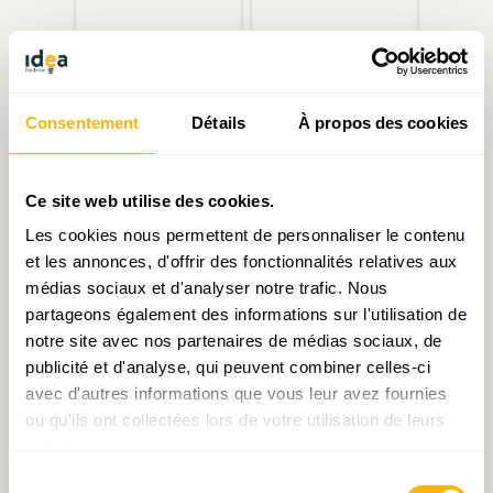
Consentement
Détails
À propos des cookies
Non à « l’ind-excessivité »
Document de travail N°20
: Contribution aux Assises
Ce site web utilise des cookies.
– anticipées – du
Logement
Les cookies nous permettent de personnaliser le contenu
et les annonces, d'offrir des fonctionnalités relatives aux
médias sociaux et d'analyser notre trafic. Nous
partageons également des informations sur l'utilisation de
notre site avec nos partenaires de médias sociaux, de
publicité et d'analyse, qui peuvent combiner celles-ci
avec d'autres informations que vous leur avez fournies
ou qu'ils ont collectées lors de votre utilisation de leurs
services.
Édito de la semaine :
De l’incertitude (encore !)
Sélection
Inflation, quelles mesures