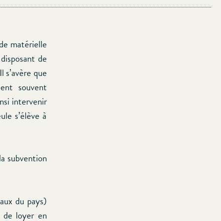
ide matérielle
 disposant de
Il s’avère que
ient souvent
si intervenir
le s’élève à
la subvention
iaux du pays)
 de loyer en