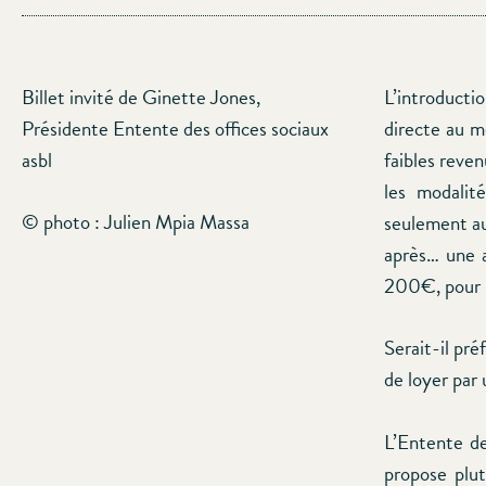
Billet invité de Ginette Jones,
L’introductio
Présidente Entente des offices sociaux
directe au m
asbl
faibles reven
les modalit
© photo : Julien Mpia Massa
seulement au
après… une 
200€, pour 
Serait-il pr
de loyer par
L’Entente de
propose plu