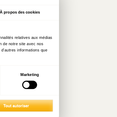
tion de loyer
le locataire)
À propos des cookies
nt de faibles
ue durant une
ntre salaires
nnalités relatives aux médias
nt une année
on de notre site avec nos
 de situation
 d'autres informations que
lle du revenu
ne mesure de
Marketing
’est à dire à
e délicate des
ar conséquent
Tout autoriser