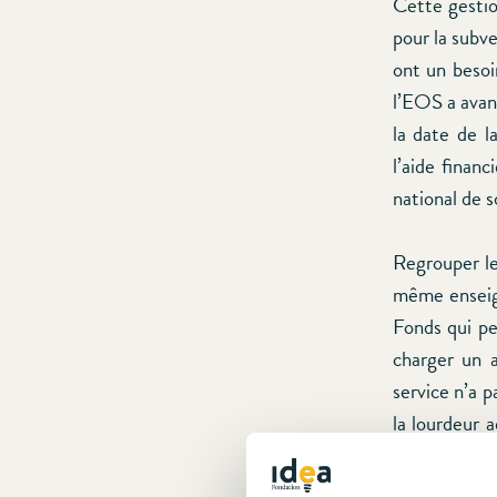
Cette gestio
pour la subve
ont un besoin
l’EOS a avan
la date de l
l’aide finan
national de so
Regrouper le
même enseigne
Fonds qui pe
charger un a
service n’a p
la lourdeur a
doit s’adress