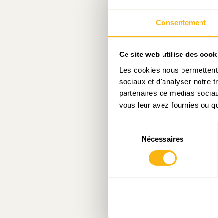
L’EOS avait 
pendant une 
Consentement
avant révisi
revenus, il 
Ce site web utilise des cook
année donnée
Les cookies nous permettent d
et indemnit
sociaux et d'analyser notre t
complète per
partenaires de médias sociaux
vous leur avez fournies ou qu'
pécuniaire (
des ménages
Sélection
simplificatio
Nécessaires
du
consentement
Le paiement 
faibles reven
concernés ; 
plus adaptée 