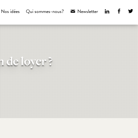
LinkedIn
Faceboo
Tw
Nos idées
Qui sommes-nous?
Newsletter
 de loyer ?