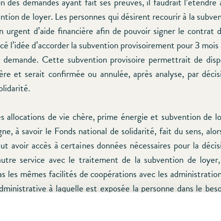
n des demandes ayant fait ses preuves, il faudrait l’étendre
ntion de loyer. Les personnes qui désirent recourir à la subve
 urgent d’aide financière afin de pouvoir signer le contrat d
cé l’idée d’accorder la subvention provisoirement pour 3 mois
a demande. Cette subvention provisoire permettrait de dispo
cière et serait confirmée ou annulée, après analyse, par déci
lidarité.
s allocations de vie chère, prime énergie et subvention de l
, à savoir le Fonds national de solidarité, fait du sens, alor
ut avoir accès à certaines données nécessaires pour la décis
utre service avec le traitement de la subvention de loyer,
as les mêmes facilités de coopérations avec les administratio
dministrative à laquelle est exposée la personne dans le beso
er à deux services différents.