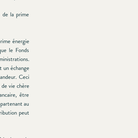
t de la prime
prime énergie
que le Fonds
inistrations.
et un échange
andeur. Ceci
 de vie chère
ncaire, être
ppartenant au
ribution peut