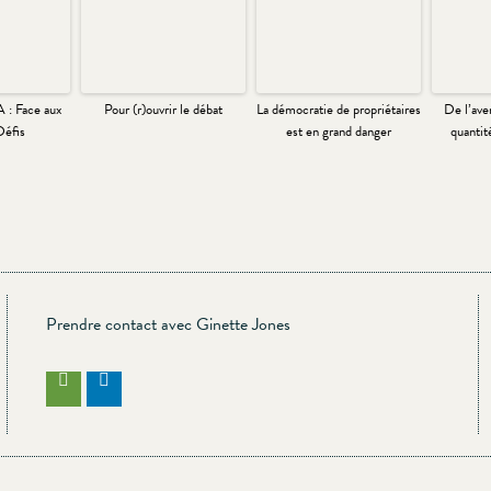
 : Face aux
Pour (r)ouvrir le débat
La démocratie de propriétaires
De l’aven
Défis
est en grand danger
quantit
Prendre contact avec Ginette Jones