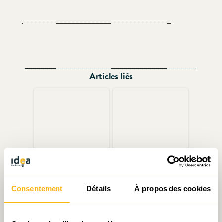
Articles liés
Podcast : « Le Luxembourg,
Recueil d’IDEA : La
si loin, si proche »
politique du logement :
Consentement
Détails
À propos des cookies
Entre bons motifs et gros
montants !