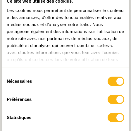
Ce site web utilise des cookies.
Les cookies nous permettent de personnaliser le contenu
et les annonces, d'offrir des fonctionnalités relatives aux
médias sociaux et d'analyser notre trafic. Nous
partageons également des informations sur l'utilisation de
notre site avec nos partenaires de médias sociaux, de
publicité et d'analyse, qui peuvent combiner celles-ci
De l’avenir du prix et de la
Document de travail N°18
avec d'autres informations que vous leur avez fournies
quantité de logements !
: Crise du logement :
ou qu'ils ont collectées lors de votre utilisation de leurs
Persistance, faux-
services.
semblants, vrais enjeux, Et
cetera !
Sélection
Nécessaires
du
consentement
Préférences
Statistiques