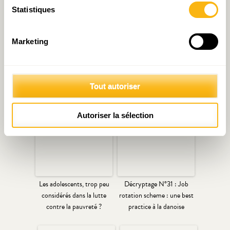
Statistiques
Marketing
Avis annuel 2024 : Le
Pallier la pénurie de
Luxembourg au rAAAlenti
compétences par la
!
formation en entreprise
Tout autoriser
Autoriser la sélection
Les adolescents, trop peu
Décryptage N°31 : Job
considérés dans la lutte
rotation scheme : une best
contre la pauvreté ?
practice à la danoise