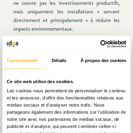
ne couvre pas les investissements productifs,
mais uniquement les installations « servant
directement et principalement » à réduire les
impacts environnementaux.
L’ampleur de la transition énergétique attendue
nécessitera également des réorientations des
Consentement
Détails
À propos des cookies
processus de production en tant que tels, avec
une accélération du remplacement du capital
productif, mais aussi des coûts induits en matière
Ce site web utilise des cookies.
de personnel et de formation. Ces derniers
Les cookies nous permettent de personnaliser le contenu
mériteraient dès lors d’être inclus dans le
et les annonces, d'offrir des fonctionnalités relatives aux
dispositif d’amortissement spécial. En outre, il
médias sociaux et d'analyser notre trafic. Nous
partageons également des informations sur l'utilisation de
serait souhaitable de revoir le taux de
notre site avec nos partenaires de médias sociaux, de
l’amortissement à la hausse (le taux actuel est de
publicité et d'analyse, qui peuvent combiner celles-ci
80% des investissements réalisés
[6]
),