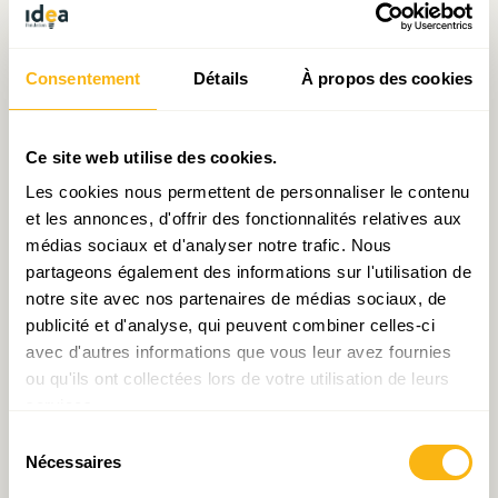
Ce résultat est purement arithmétique. Il
découle automatiquement de deux prémisses, à
Consentement
Détails
À propos des cookies
savoir un objectif d’endettement cantonné à
30% du PIB et le respect (toujours à moyen
Ce site web utilise des cookies.
terme) de l’objectif de stabilité des prix de la
Les cookies nous permettent de personnaliser le contenu
BCE. Le tout conditionnellement à une
et les annonces, d'offrir des fonctionnalités relatives aux
croissance économique de 2% l’an en
médias sociaux et d'analyser notre trafic. Nous
moyenne
[6]
.
partageons également des informations sur l'utilisation de
notre site avec nos partenaires de médias sociaux, de
publicité et d'analyse, qui peuvent combiner celles-ci
Un tel déficit primaire de l’Administration
avec d'autres informations que vous leur avez fournies
centrale, inférieur à 0,3% du PIB, requiert (i) la
ou qu'ils ont collectées lors de votre utilisation de leurs
mise en œuvre des objectifs de soldes inhérents
services.
au projet de budget sur l’horizon 2023-2026 et
Sélection
Nécessaires
(ii) une nette amélioration de cet objectif au-
du
consentement