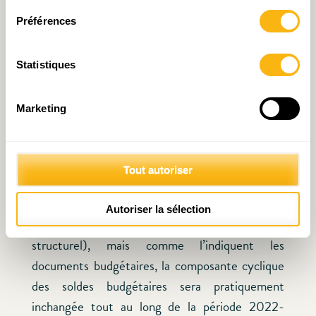
delà de la période couverte par le projet de
budget pluriannuel. Un double défi d’envergure,
Préférences
assurément…
Statistiques
[1]
Probablement du fait de la faiblesse des
Marketing
charges d’intérêt, mais cet état de fait est
précisément en train d’évoluer.
Tout autoriser
[2]
Le meilleur indicateur de l’orientation de la
politique budgétaire est la variation du solde
Autoriser la sélection
primaire ajusté de la conjoncture (solde primaire
structurel), mais comme l’indiquent les
documents budgétaires, la composante cyclique
des soldes budgétaires sera pratiquement
inchangée tout au long de la période 2022-