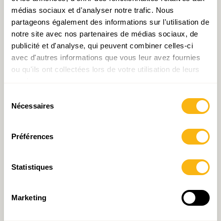
médias sociaux et d'analyser notre trafic. Nous
partageons également des informations sur l'utilisation de
notre site avec nos partenaires de médias sociaux, de
publicité et d'analyse, qui peuvent combiner celles-ci
avec d'autres informations que vous leur avez fournies
ou qu'ils ont collectées lors de votre utilisation de leurs
Le quantique, « next step »
Recueil d’IDEA : Grands
services.
de l’IT luxembourgeois
Défis : Propositions en vue
des élections législatives
Sélection
2023
Nécessaires
du
consentement
Préférences
Statistiques
Marketing
Recueil d’IDEA : Face aux
Pour (r)ouvrir le débat
Grands Défis