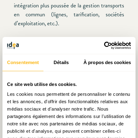
intégration plus poussée de la gestion transports
en commun (lignes, tarification, sociétés
d’exploitation, etc.).
Un tel projet pourrait mener à créer de nouveaux
organes de coordination et de décision
transfrontaliers qui se superposent mieux au
Consentement
Détails
À propos des cookies
territoire, mais aussi des mécanismes de
financement à la hauteur des enjeux et encadrés
dans des conventions bilatérales.
Ce site web utilise des cookies.
Les cookies nous permettent de personnaliser le contenu
et les annonces, d'offrir des fonctionnalités relatives aux
Vers la coopétition économique transfrontalière
médias sociaux et d'analyser notre trafic. Nous
partageons également des informations sur l'utilisation de
En matière de coopération économique, il
notre site avec nos partenaires de médias sociaux, de
pourrait être opportun de réfléchir à de nouvelles
publicité et d'analyse, qui peuvent combiner celles-ci