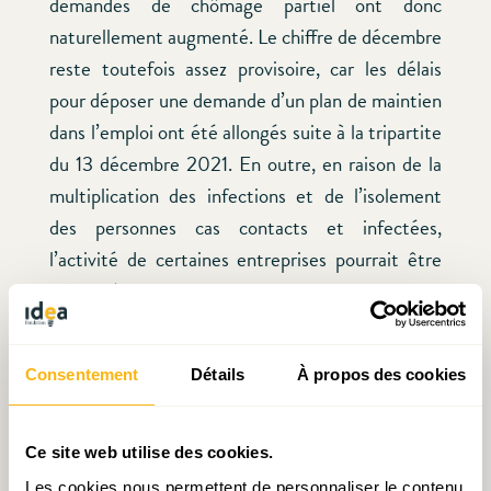
demandes de chômage partiel ont donc
naturellement augmenté. Le chiffre de décembre
reste toutefois assez provisoire, car les délais
pour déposer une demande d’un plan de maintien
dans l’emploi ont été allongés suite à la tripartite
du 13 décembre 2021. En outre, en raison de la
multiplication des infections et de l’isolement
des personnes cas contacts et infectées,
l’activité de certaines entreprises pourrait être
perturbée dans les prochaines semaines.
Côté consommateurs, l’indicateur synthétique
Consentement
Détails
À propos des cookies
de confiance poursuit sa tendance à la baisse.
Leurs perspectives concernant l’évolution de
l’emploi sur les prochains mois sont de plus en
Ce site web utilise des cookies.
plus pessimistes
Les cookies nous permettent de personnaliser le contenu