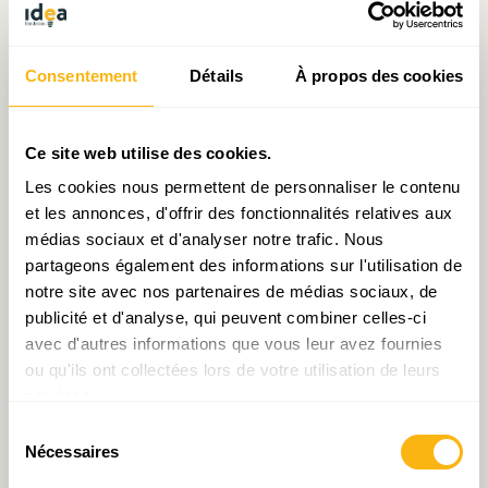
Retour sur la table ronde
Recueil d’IDEA : Grands
Consentement
Détails
À propos des cookies
d’IDEA consacrée à la
Défis : Propositions en vue
Vision territoriale à long
des élections législatives
terme
2023
Ce site web utilise des cookies.
Les cookies nous permettent de personnaliser le contenu
et les annonces, d'offrir des fonctionnalités relatives aux
médias sociaux et d'analyser notre trafic. Nous
partageons également des informations sur l'utilisation de
notre site avec nos partenaires de médias sociaux, de
publicité et d'analyse, qui peuvent combiner celles-ci
avec d'autres informations que vous leur avez fournies
Étude IDEA : Une vision
Document de travail N°22
ou qu'ils ont collectées lors de votre utilisation de leurs
territoriale pour le
: Rétrospective
services.
Luxembourg à long terme
économique 2018-2022
– Fir eng kohärent
Sélection
Entwécklung vum Land
Nécessaires
du
consentement