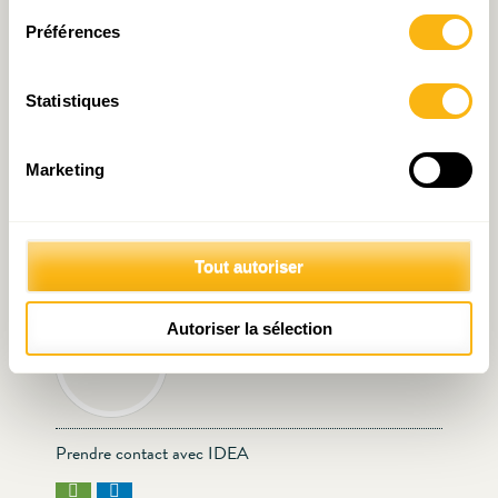
Préférences
Statistiques
Marketing
De l’avenir du prix et de la
Document de travail N°20
quantité de logements !
: Contribution aux Assises
– anticipées – du
Logement
Tout autoriser
Écrit par IDEA
Autoriser la sélection
le 02.06.2023
Prendre contact avec IDEA