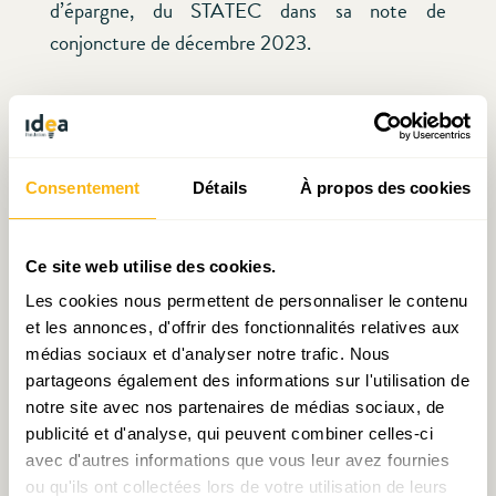
d’épargne, du STATEC dans sa note de
conjoncture de décembre 2023.
Dans les enquêtes, les ménages indiquent une
légère augmentation de leur capacité d’épargne,
ce qui pourrait indiquer qu’ils estiment que leur
Consentement
Détails
À propos des cookies
situation financière s’améliore, peut-être en lien
avec la baisse des taux d’intérêt et de l’inflation.
Ce site web utilise des cookies.
En revanche, leur sentiment sur l’opportunité
Les cookies nous permettent de personnaliser le contenu
d’épargner demeure élevé et en hausse, ce qui
et les annonces, d'offrir des fonctionnalités relatives aux
médias sociaux et d'analyser notre trafic. Nous
laisse encore planer un doute sur le scénario de «
partageons également des informations sur l'utilisation de
désépargne » à la faveur de la consommation. Il
notre site avec nos partenaires de médias sociaux, de
est possible que les ménages anticipent une
publicité et d'analyse, qui peuvent combiner celles-ci
augmentation de leurs revenus grâce à un
avec d'autres informations que vous leur avez fournies
éventuel rebond économique ou qu’ils estiment
ou qu'ils ont collectées lors de votre utilisation de leurs