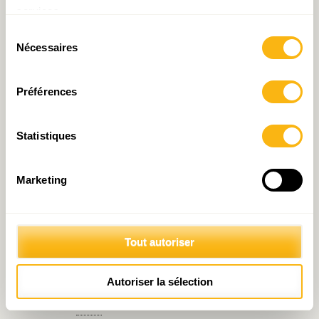
services.
nécessaire d’épargner dans la perspective d’une
Sélection
éventuelle crise, compte tenu de l’instabilité
Nécessaires
du
géopolitique actuelle en Europe et dans le
consentement
monde.
Préférences
Statistiques
Marketing
Tout autoriser
Autoriser la sélection
Source :
BCL.