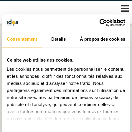
Skip
Consentement
Détails
À propos des cookies
Catégorie :
Blog
to
content
Ce site web utilise des cookies.
Chargement ...
Les cookies nous permettent de personnaliser le contenu
et les annonces, d'offrir des fonctionnalités relatives aux
Navigation
Articles plus anciens
médias sociaux et d'analyser notre trafic. Nous
des
partageons également des informations sur l'utilisation de
articles
notre site avec nos partenaires de médias sociaux, de
publicité et d'analyse, qui peuvent combiner celles-ci
avec d'autres informations que vous leur avez fournies
© 2026 Fondation IDEA
ou qu'ils ont collectées lors de votre utilisation de leurs
Politique de protection des données personnelles
services.