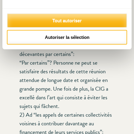
Cher Vincent Hein,
Merci, d’abord, d’avoir parlé du “fait
Tout autoriser
frontalier”, un dossier qui m’occupe et me
préoccupe depuis bientôt 40 ans.
Autoriser la sélection
1) Ad “conclusions de la CIG-FL jugées
décevantes par certains”:
“Par certains”? Personne ne peut se
satisfaire des résultats de cette réunion
attendue de longue date et organisée en
grande pompe. Une fois de plus, la CIG a
excellé dans l’art qui consiste à éviter les
sujets qui fâchent.
2) Ad “les appels de certaines collectivités
voisines à contribuer davantage au
financement de leurs services publics”: