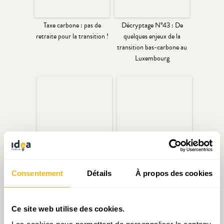
Taxe carbone : pas de
Décryptage N°43 : De
retraite pour la transition !
quelques enjeux de la
transition bas-carbone au
Luxembourg
L’empreinte carbone du
Le pari photovoltaïque
Luxembourg et le chemin
Consentement
Détails
À propos des cookies
vers la neutralité
Écrit par Vincent Hein
Ce site web utilise des cookies.
le 10.02.2026