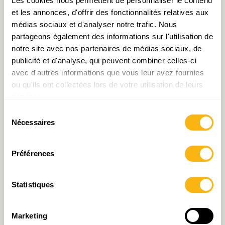
Les cookies nous permettent de personnaliser le contenu
et les annonces, d'offrir des fonctionnalités relatives aux
médias sociaux et d'analyser notre trafic. Nous
partageons également des informations sur l'utilisation de
Prendre contact avec Vincent Hein
notre site avec nos partenaires de médias sociaux, de
publicité et d'analyse, qui peuvent combiner celles-ci
avec d'autres informations que vous leur avez fournies
ou qu'ils ont collectées lors de votre utilisation de leurs
services.
Partager:
Sélection
Nécessaires
du
consentement
Préférences
2 thoughts on “
Le fait frontalier :
parlons-en (mieux) !
”
Statistiques
Claude Gengler
dit :
Marketing
04.03.2026 à 15:51