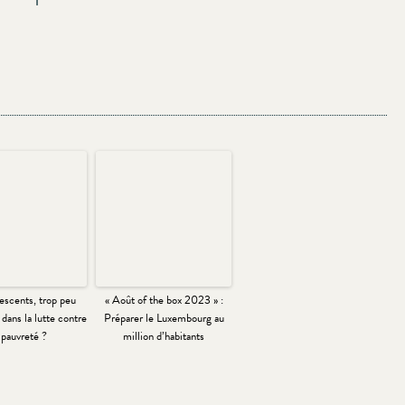
escents, trop peu
« Août of the box 2023 » :
dans la lutte contre
Préparer le Luxembourg au
 pauvreté ?
million d’habitants