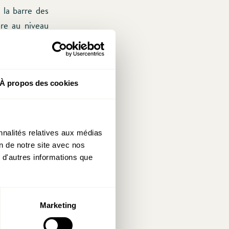
 la barre des
re au niveau
t encore plus
n future dans
À propos des cookies
oit en pleine
s en 2011, un
’est élevée à
nnalités relatives aux médias
nes de plus
on de notre site avec nos
n cumulée (en
 d'autres informations que
, Dudelange,
Marketing
n trop grande