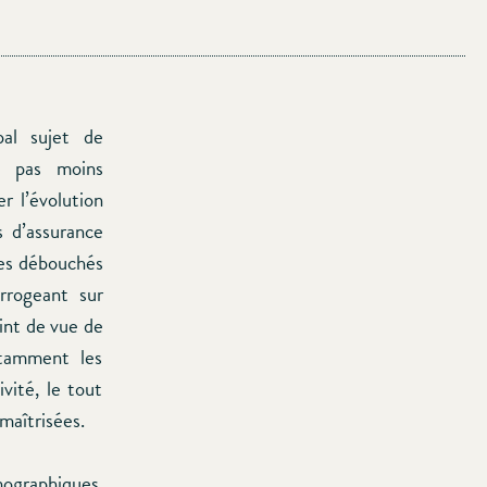
pal sujet de
t pas moins
r l’évolution
 d’assurance
les débouchés
errogeant sur
int de vue de
otamment les
vité, le tout
maîtrisées.
mographiques.