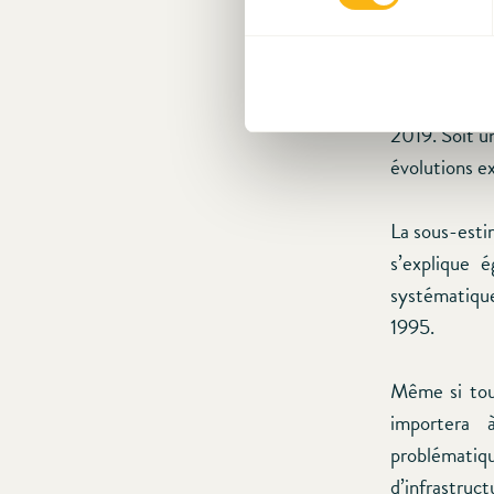
« timidité »
il est vrai c
difficile sin
de 1 091 pe
2019. Soit un
évolutions ex
La sous-esti
s’explique 
systématique
1995.
Même si tout
importera à
problématiqu
d’infrastruc