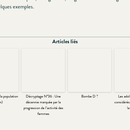
elques exemples.
Articles liés
 la population
Décryptage N°36 : Une
Bombe D ?
Les adol
n)
décennie marquée par la
considérés 
progression de l’activité des
la
femmes