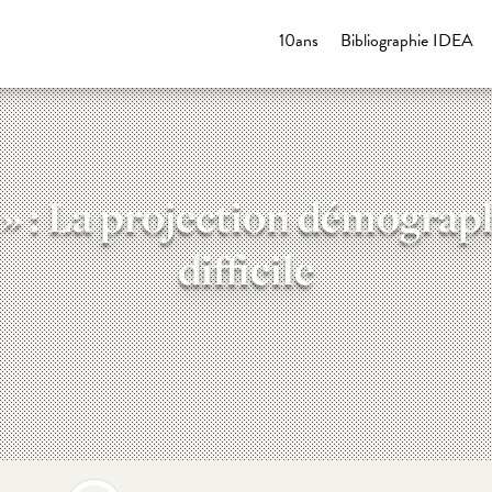
10ans
Bibliographie IDEA
 » : La projection démograp
difficile