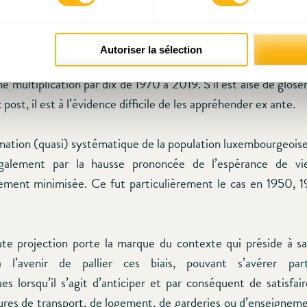
 en matière d’immigration nette. Durant cette période, le Lux
aractérisé par une immigration résolument croissante. Il était
on impossible d’anticiper une telle évolution. Ainsi, l’immigrati
Autoriser la sélection
rsonnes en 1970, de 3 942 en 1990, de 7 660 en 2010 et 
e multiplication par dix de 1970 à 2019. S’il est aisé de gloser
 post, il est à l’évidence difficile de les appréhender ex ante.
mation (quasi) systématique de la population luxembourgeois
également par la hausse prononcée de l’espérance de vi
ment minimisée. Ce fut particulièrement le cas en 1950, 
e projection porte la marque du contexte qui préside à sa 
 l’avenir de pallier ces biais, pouvant s’avérer part
es lorsqu’il s’agit d’anticiper et par conséquent de satisfair
tures de transport, de logement, de garderies ou d’enseignem