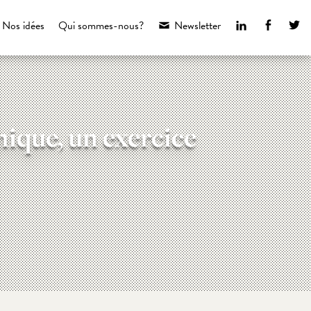
LinkedIn
Faceboo
Tw
Nos idées
Qui sommes-nous?
Newsletter
hique, un exercice