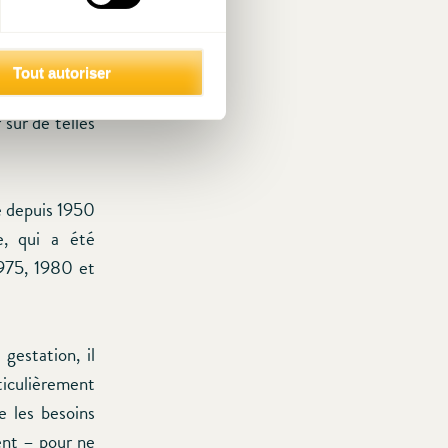
embourg s’est
 objectivement
on nette était
Tout autoriser
de 11 075 en
 sur de telles
e depuis 1950
e, qui a été
1975, 1980 et
gestation, il
iculièrement
e les besoins
ent – pour ne