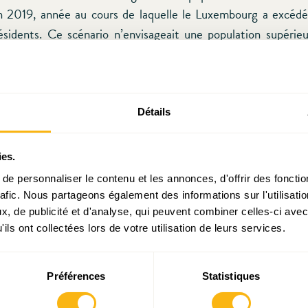
 2019, année au cours de laquelle le Luxembourg a excédé
idents. Ce scénario n’envisageait une population supérieu
2045, ce qui constitue un décalage d’un quart de siècle.
ons de 1975, renfermées dans le rapport dit « Calot », son
s de la sous-estimation (quasi) systématique de la populatio
Détails
ons démographiques. Selon ce rapport, certes publié en 1978 s
rgique, le Grand-Duché aurait dû compter 351 000 résident
ies.
éger reflux par rapport à 1975. Or la population effective s
e personnaliser le contenu et les annonces, d'offrir des fonctio
rsonnes en cette même année 2011, soit 160 000 person
rafic. Nous partageons également des informations sur l'utilisati
36 années plus tôt. Il s’agit de l’équivalent de la populatio
, de publicité et d'analyse, qui peuvent combiner celles-ci avec
ils ont collectées lors de votre utilisation de leurs services.
ommunes de Luxembourg, Esch-sur-Alzette, Differdange
 Sanem…
Préférences
Statistiques
e source de sous-estimation de la population a été une bie