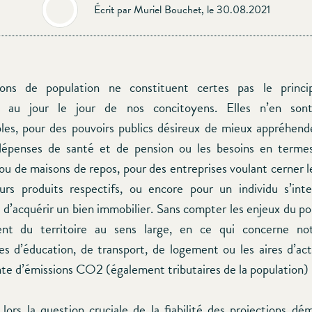
Écrit par Muriel Bouchet, le 30.08.2021
ions de population ne constituent certes pas le princi
on au jour le jour de nos concitoyens. Elles n’en son
les, pour des pouvoirs publics désireux de mieux appréhende
dépenses de santé et de pension ou les besoins en termes
u de maisons de repos, pour des entreprises voulant cerner 
urs produits respectifs, ou encore pour un individu s’int
é d’acquérir un bien immobilier. Sans compter les enjeux du po
nt du territoire au sens large, en ce qui concerne n
res d’éducation, de transport, de logement ou les aires d’acti
nte d’émissions CO2 (également tributaires de la population) 
lors la question cruciale de la fiabilité des projections dé