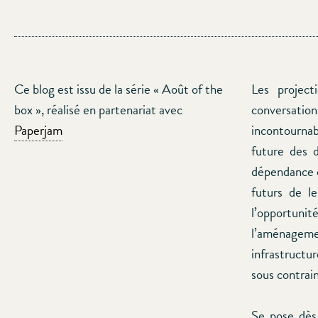
Ce blog est issu de la série « Août of the
Les project
box », réalisé en partenariat avec
conversati
Paperjam
incontournab
future des 
dépendance o
futurs de le
l’opportunit
l’aménageme
infrastructu
sous contrai
Se pose dès 