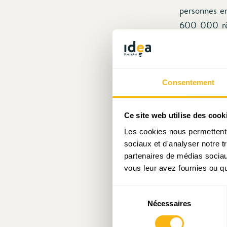
personnes en
600 000 rés
actuel qu’en 
Les projecti
emblématique
Consentement
les projecti
crise sidéru
Ce site web utilise des cook
chiffre en l
Les cookies nous permettent d
511 000 pe
sociaux et d'analyser notre t
qu’escompté 
partenaires de médias sociaux
vous leur avez fournies ou qu'
1975) des c
Pétange et
Sélection
Nécessaires
du
La principal
consentement