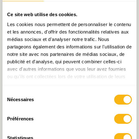
Ce site web utilise des cookies.
Les cookies nous permettent de personnaliser le contenu
et les annonces, d'offrir des fonctionnalités relatives aux
médias sociaux et d'analyser notre trafic. Nous
partageons également des informations sur l'utilisation de
notre site avec nos partenaires de médias sociaux, de
Source : STATEC
publicité et d'analyse, qui peuvent combiner celles-ci
avec d'autres informations que vous leur avez fournies
ou qu'ils ont collectées lors de votre utilisation de leurs
services.
[1]
L’écart entre les taux d’emploi du
Sélection
Luxembourg et des autres pays européens
Nécessaires
du
s’explique principalement par la faiblesse (au
consentement
Luxembourg) du taux d’emploi des 55-64 ans ;
Préférences
les mesures décidées dans le cadre de la
« réforme des pensions » ont vocation à réduire, à
Statistiques