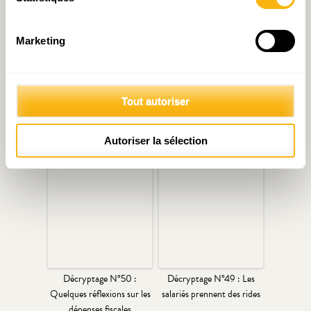
terme, cet écart !
[2]
L’obligation scolaire portée à 18 ans à partir
Marketing
de 2026 devrait contribuer à réduire ce taux.
Tout autoriser
Autoriser la sélection
Articles liés
Décryptage N°50 :
Décryptage N°49 : Les
Quelques réflexions sur les
salariés prennent des rides
dépenses fiscales