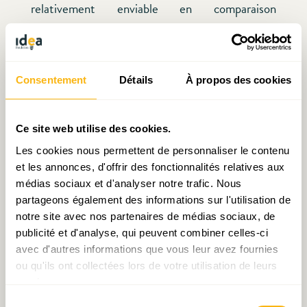
relativement enviable en comparaison
internationale, il est au cœur d’une dynamique de
métropolisation qui porte par essence une
composante « auto-alimentée » (effets
Consentement
Détails
À propos des cookies
d’agglomération), être un « petit pays ouvert aux
vents contraires » signifie aussi être « ouvert aux
vents favorables », les prises de conscience
Ce site web utilise des cookies.
collectives des grands défis ont historiquement
Les cookies nous permettent de personnaliser le contenu
donné lieu à de salutaires capacités de
et les annonces, d'offrir des fonctionnalités relatives aux
médias sociaux et d'analyser notre trafic. Nous
mobilisation et, par définition, le pire n’est jamais
partageons également des informations sur l'utilisation de
certain !
notre site avec nos partenaires de médias sociaux, de
publicité et d'analyse, qui peuvent combiner celles-ci
Pour lire le Magazine IDEA[S] :
avec d'autres informations que vous leur avez fournies
ou qu'ils ont collectées lors de votre utilisation de leurs
services.
Sélection