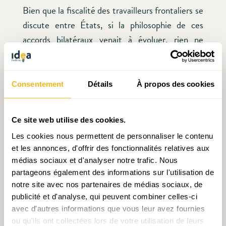
Bien que la fiscalité des travailleurs frontaliers se
discute entre États, si la philosophie de ces
accords bilatéraux venait à évoluer, rien ne
garantit qu’un partage de l’impôt sur le revenu
des frontaliers ne bénéficie
in fine
aux territoires
dans lesquels ils vivent. Une attitude « proactive
Consentement
Détails
À propos des cookies
» du Luxembourg est probablement la meilleure
option dans ce domaine, dans la mesure où il a
Ce site web utilise des cookies.
objectivement intérêt à ce que cet argent soit
Les cookies nous permettent de personnaliser le contenu
investi dans la Grande Région. S’ajoute
et les annonces, d'offrir des fonctionnalités relatives aux
l’argument des effets de leviers que de tels
médias sociaux et d'analyser notre trafic. Nous
investissements pourraient générer.
partageons également des informations sur l'utilisation de
notre site avec nos partenaires de médias sociaux, de
publicité et d'analyse, qui peuvent combiner celles-ci
Enfin, compte tenu de la difficulté de faire
avec d'autres informations que vous leur avez fournies
émerger un projet de vision partagée pour un
ou qu'ils ont collectées lors de votre utilisation de leurs