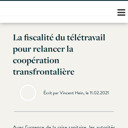
Skip
to
content
La fiscalité du télétravail
pour relancer la
coopération
transfrontalière
Écrit par Vincent Hein, le 11.02.2021
Avec l’urgence de la crise sanitaire, les autorités