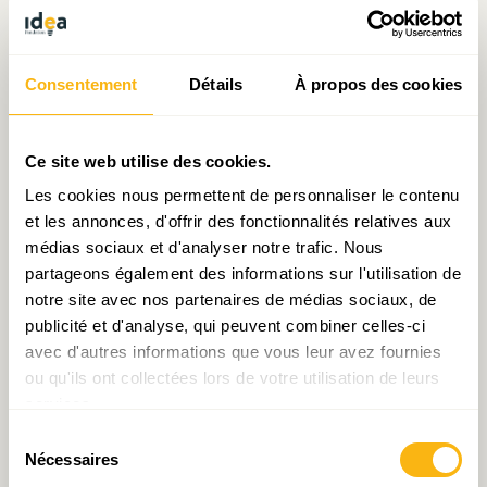
dessine sur l’année 2020, notamment entre d’un
côté, les secteurs propices au télétravail et, de
l’autre, les activités impliquant des interactions
Consentement
Détails
À propos des cookies
sociales fortes et concernées par des mesures de
fermeture administrative. Le resserrement des
Ce site web utilise des cookies.
mesures sanitaires de cet hiver ainsi que les
craintes retrouvées de nouvelle(s) vague(s)
Les cookies nous permettent de personnaliser le contenu
et les annonces, d'offrir des fonctionnalités relatives aux
portée(s) par des variants du virus aux effets
médias sociaux et d'analyser notre trafic. Nous
encore incertains pourraient bien continuer à
partageons également des informations sur l'utilisation de
entretenir ce découplage entre secteurs, y
notre site avec nos partenaires de médias sociaux, de
compris en 2021, avec une pression
publicité et d'analyse, qui peuvent combiner celles-ci
particulièrement élevée sur le commerce et
avec d'autres informations que vous leur avez fournies
ou qu'ils ont collectées lors de votre utilisation de leurs
l’Horeca… qui avaient retrouvé quelques
services.
ème
couleurs au 3
trimestre.
Sélection
Nécessaires
du