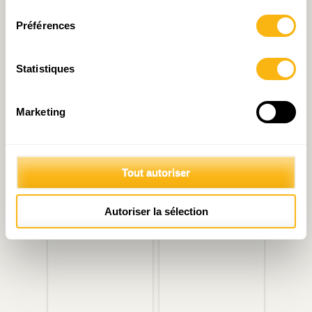
consentement
Préférences
Articles liés
Statistiques
Marketing
Tout autoriser
For a grassroots
Budget de l’Etat : attention
entrepreneurial
au « changement de régime
Luxembourg
» économique
Autoriser la sélection