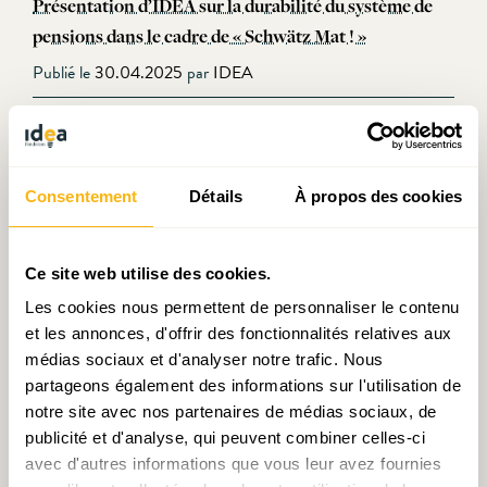
Présentation d’IDEA sur la durabilité du système de
pensions dans le cadre de « Schwätz Mat ! »
Publié le
30.04.2025
par
IDEA
Pensions : un quatuor de réformes – key note speech
de Muriel Bouchet
Publié le
09.04.2025
par
IDEA
Consentement
Détails
À propos des cookies
Retour sur le séminaire : « Les dépenses publiques au
Ce site web utilise des cookies.
Luxembourg : Everest ou Kneiff ? »
Les cookies nous permettent de personnaliser le contenu
Publié le
25.07.2024
par
IDEA
et les annonces, d'offrir des fonctionnalités relatives aux
médias sociaux et d'analyser notre trafic. Nous
Document de travail N°26 : Économie immobilière et
partageons également des informations sur l'utilisation de
politique(s) du logement : État des lieux, questions
notre site avec nos partenaires de médias sociaux, de
majeures et perspectives !
publicité et d'analyse, qui peuvent combiner celles-ci
Publié le
19.06.2024
par
Michel - Edouard Ruben
avec d'autres informations que vous leur avez fournies