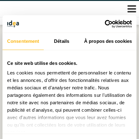
Skip
Consentement
Détails
À propos des cookies
Étiquette :
immobilier luxembourgeois
to
content
Document de travail N°18 : Crise du logement :
Ce site web utilise des cookies.
Persistance, faux-semblants, vrais enjeux, Et cetera !
Les cookies nous permettent de personnaliser le contenu
et les annonces, d'offrir des fonctionnalités relatives aux
Publié le
22.02.2022
par
Michel - Edouard Ruben
médias sociaux et d'analyser notre trafic. Nous
partageons également des informations sur l'utilisation de
Une petite douzaine de biais liés au marché
notre site avec nos partenaires de médias sociaux, de
immobilier résidentiel
publicité et d'analyse, qui peuvent combiner celles-ci
Publié le
15.04.2021
par
Thomas Valici
avec d'autres informations que vous leur avez fournies
ou qu'ils ont collectées lors de votre utilisation de leurs
services.