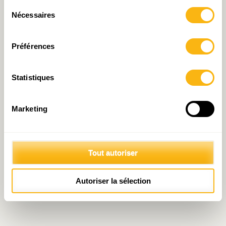
Sélection
Nécessaires
© 2026 Fondation IDEA
du
Politique de protection des données personnelles
consentement
Préférences
Statistiques
Marketing
Tout autoriser
Autoriser la sélection