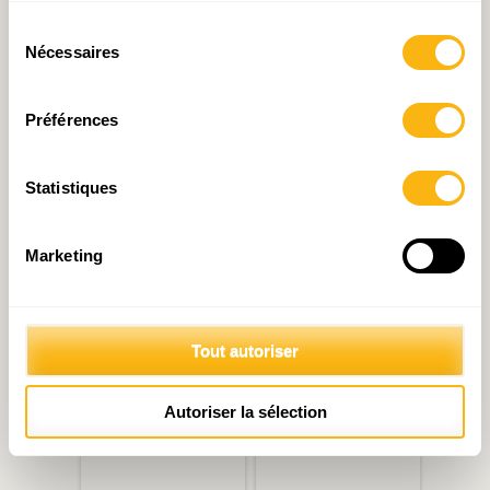
Luxembourg dépense-t-il
: Les dépenses publiques au
Sélection
plus ?
Luxembourg : Everest ou
Nécessaires
du
Kneiff ?
consentement
Préférences
Statistiques
Marketing
Investissements publics, « a
Investissements publics :
free lunch » ? Peut-être…
un budget prometteur mais
à concrétiser
Tout autoriser
Autoriser la sélection