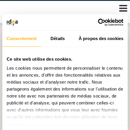
Skip
Consentement
Détails
À propos des cookies
Étiquette :
VEFA
to
content
Décryptage N°60 : Le phénomène frontalier, une
Ce site web utilise des cookies.
aubaine financière
Les cookies nous permettent de personnaliser le contenu
et les annonces, d'offrir des fonctionnalités relatives aux
Publié le
09.07.2026
par
Vincent Hein
médias sociaux et d'analyser notre trafic. Nous
partageons également des informations sur l'utilisation de
Décryptage N°59 : Recettes fiscales, nombre de
notre site avec nos partenaires de médias sociaux, de
transactions et besoins futurs : variations sur le thème
publicité et d'analyse, qui peuvent combiner celles-ci
du logement
avec d'autres informations que vous leur avez fournies
Publié le
01.06.2026
par
Michel - Edouard Ruben
ou qu'ils ont collectées lors de votre utilisation de leurs
services.