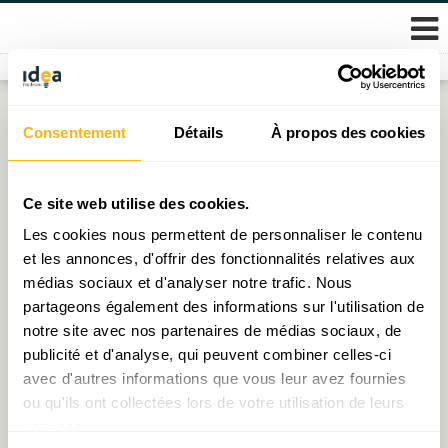
Skip
Consentement
Détails
À propos des cookies
Catégorie :
Décryptage
to
content
Ce site web utilise des cookies.
Chargement ...
Les cookies nous permettent de personnaliser le contenu
et les annonces, d'offrir des fonctionnalités relatives aux
médias sociaux et d'analyser notre trafic. Nous
partageons également des informations sur l'utilisation de
notre site avec nos partenaires de médias sociaux, de
© 2026 Fondation IDEA
publicité et d'analyse, qui peuvent combiner celles-ci
Politique de protection des données personnelles
avec d'autres informations que vous leur avez fournies
ou qu'ils ont collectées lors de votre utilisation de leurs
services.