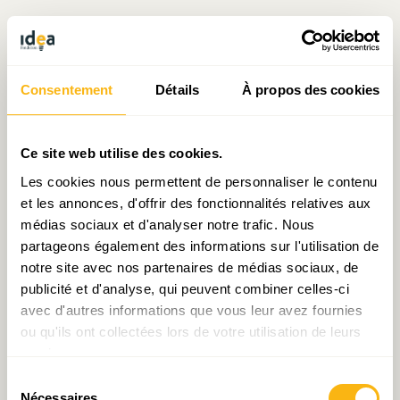
Consentement
Détails
À propos des cookies
Articles liés
Ce site web utilise des cookies.
Les cookies nous permettent de personnaliser le contenu
et les annonces, d'offrir des fonctionnalités relatives aux
médias sociaux et d'analyser notre trafic. Nous
partageons également des informations sur l'utilisation de
notre site avec nos partenaires de médias sociaux, de
publicité et d'analyse, qui peuvent combiner celles-ci
avec d'autres informations que vous leur avez fournies
Décryptage N°21: De
Édito de la semaine :
ou qu'ils ont collectées lors de votre utilisation de leurs
l’épargne des ménages
Jusqu’ici tout va plutôt
services.
durant la crise Covid
bien ?
Sélection
Nécessaires