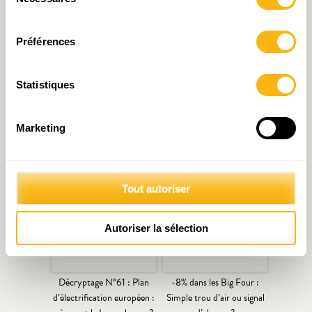
du
consentement
Préférences
Statistiques
« Août of the box » : La
Édito de la semaine :
menace de la vague de
Relance, la plus-value
Marketing
faillites
européenne
Tout autoriser
Autoriser la sélection
Décryptage N°61 : Plan
-8% dans les Big Four :
d’électrification européen :
Simple trou d’air ou signal