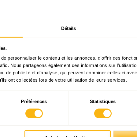
Articles liés
Détails
ies.
e personnaliser le contenu et les annonces, d'offrir des fonctio
°52 : Des
Décryptage N°54 : La perma-
Avis Annuel 2026 :
À 
quants – du
crise du logement ou
Dissonances
rafic. Nous partageons également des informations sur l'utilisati
ent
l’inacceptable comme norme
, de publicité et d'analyse, qui peuvent combiner celles-ci avec
!
ils ont collectées lors de votre utilisation de leurs services.
Préférences
Statistiques
Prendre contact avec Michel - Edouard Ruben