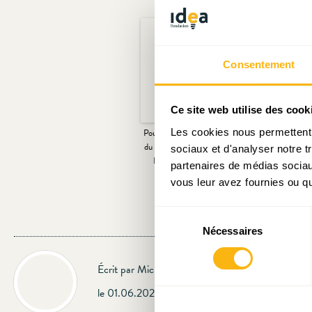
Consentement
Ce site web utilise des cook
Les cookies nous permettent d
Pour en finir avec la « Crise »
Décryptage N
du logement – Retour sur le
chiffres – man
sociaux et d'analyser notre t
Débat de Midi d’IDEA
logem
partenaires de médias sociaux
vous leur avez fournies ou qu'
Sélection
Nécessaires
du
consentement
Écrit par Michel - Edouard Ruben
le 01.06.2026