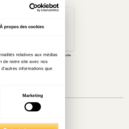
À propos des cookies
nnalités relatives aux médias
l’aveuglette
Réembarquer dans la lutte
contre la vacance
on de notre site avec nos
 d'autres informations que
Marketing
Partager: