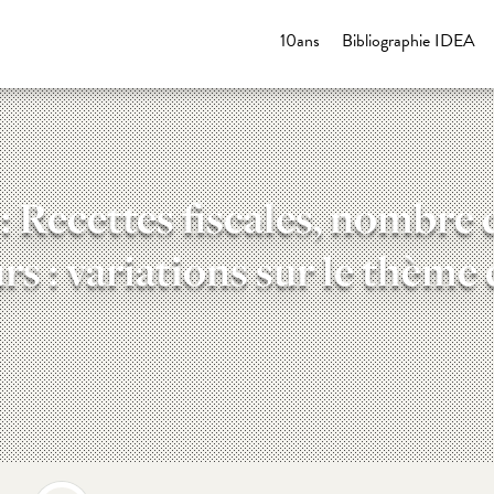
10ans
Bibliographie IDEA
 Recettes fiscales, nombre 
rs : variations sur le thèm