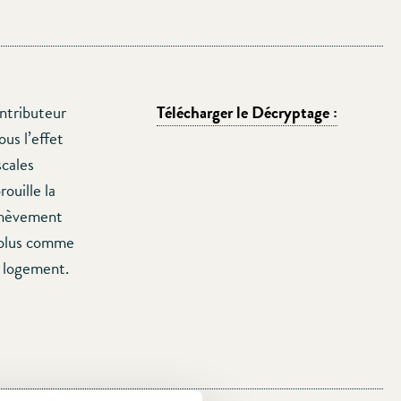
ntributeur
Télécharger le Décryptage :
us l’effet
scales
ouille la
achèvement
 plus comme
u logement.