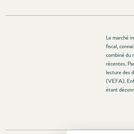
Le marché im
fiscal, conna
combiné du re
récentes. Par
lecture des 
(VEFA). Enfi
étant déconn