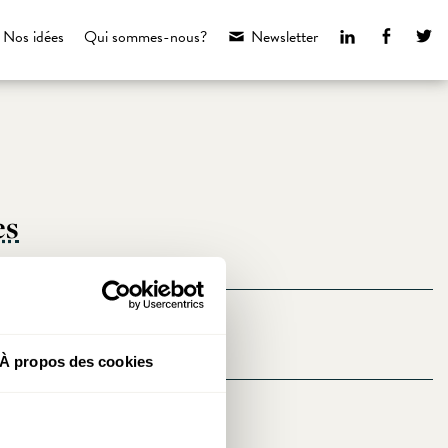
LinkedIn
Faceboo
Tw
Nos idées
Qui sommes-nous?
Newsletter
es
itables
À propos des cookies