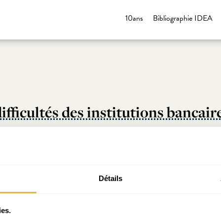
10ans
Bibliographie IDEA
ifficultés des institutions bancair
ennes : résistantes mais peu prof
Détails
intelligence économique
ies.