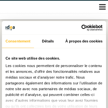
Skip
Étiquette :
secteur bancaire
to
content
Consentement
Détails
À propos des cookies
Consensus économique 2026 d’IDEA : Yesterday
Publié le
15.04.2026
par
IDEA
Ce site web utilise des cookies.
Les cookies nous permettent de personnaliser le contenu
IDEA Economic Consensus 2026: Yesterday
et les annonces, d'offrir des fonctionnalités relatives aux
Publié le
15.04.2026
par
IDEA
médias sociaux et d'analyser notre trafic. Nous
partageons également des informations sur l'utilisation de
Economic Consensus : Lost in Transition
notre site avec nos partenaires de médias sociaux, de
publicité et d'analyse, qui peuvent combiner celles-ci
Publié le
10.04.2025
par
IDEA
avec d'autres informations que vous leur avez fournies
ou qu'ils ont collectées lors de votre utilisation de leurs