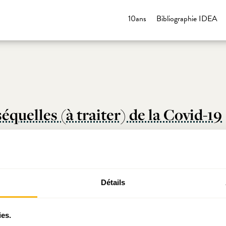
10ans
Bibliographie IDEA
équelles (à traiter) de la Covid-19
get prometteur mais à concrétiser
Détails
faveur des « ménages riches » ?
ies.