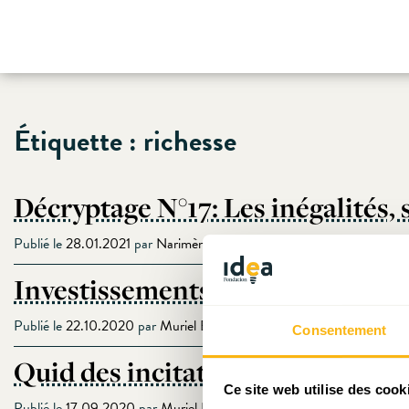
Skip
Étiquette :
richesse
to
content
Décryptage N°17: Les inégalités, s
Publié le
28.01.2021
par
Narimène Dahmani
Investissements publics : un bud
Publié le
22.10.2020
par
Muriel Bouchet
Consentement
Quid des incitations fiscales en 
Ce site web utilise des cook
Publié le
17.09.2020
par
Muriel Bouchet