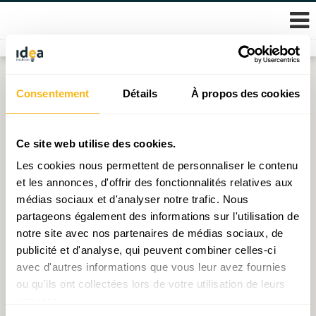
Skip
Consentement
Détails
À propos des cookies
Étiquette :
investissement
to
content
Consensus économique 2026 d’IDEA : Yesterday
Ce site web utilise des cookies.
Les cookies nous permettent de personnaliser le contenu
Publié le
15.04.2026
par
IDEA
et les annonces, d'offrir des fonctionnalités relatives aux
médias sociaux et d'analyser notre trafic. Nous
IDEA Economic Consensus 2026: Yesterday
partageons également des informations sur l'utilisation de
Publié le
15.04.2026
par
IDEA
notre site avec nos partenaires de médias sociaux, de
publicité et d'analyse, qui peuvent combiner celles-ci
Economic Consensus : Lost in Transition
avec d'autres informations que vous leur avez fournies
Publié le
10.04.2025
par
IDEA
ou qu'ils ont collectées lors de votre utilisation de leurs
services.