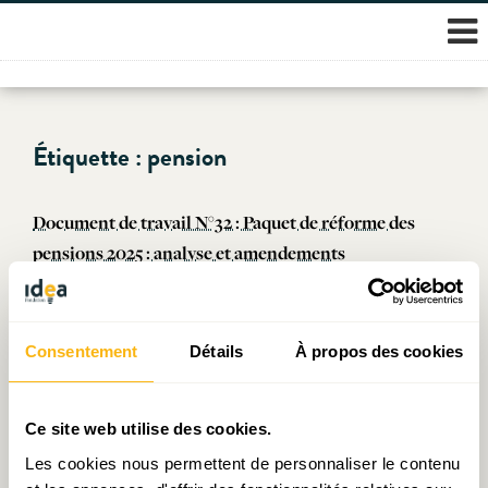
Skip
Étiquette :
pension
to
content
Document de travail N°32 : Paquet de réforme des
pensions 2025 : analyse et amendements
Publié le
11.11.2025
par
IDEA
Pensions : ce que disent les mesures annoncées
Consentement
Détails
À propos des cookies
Publié le
04.09.2025
par
Vincent Hein
Ce site web utilise des cookies.
Taxe carbone : pas de retraite pour la transition !
Les cookies nous permettent de personnaliser le contenu
Publié le
19.05.2025
par
Frédéric Meys