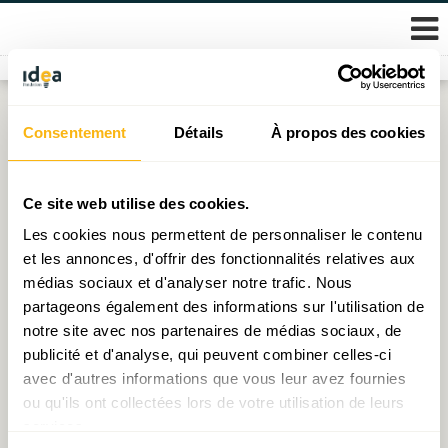
Skip
Consentement
Détails
À propos des cookies
Étiquette :
demographie
to
content
Décryptage N°31 : Job rotation scheme : une best
Ce site web utilise des cookies.
practice à la danoise
Les cookies nous permettent de personnaliser le contenu
et les annonces, d'offrir des fonctionnalités relatives aux
Publié le
10.04.2024
par
Ioana Pop (économiste)
médias sociaux et d'analyser notre trafic. Nous
partageons également des informations sur l'utilisation de
Étude IDEA : Une vision territoriale pour le
notre site avec nos partenaires de médias sociaux, de
Luxembourg à long terme – Fir eng kohärent
publicité et d'analyse, qui peuvent combiner celles-ci
Entwécklung vum Land
avec d'autres informations que vous leur avez fournies
Publié le
27.02.2023
par
IDEA
ou qu'ils ont collectées lors de votre utilisation de leurs
services.