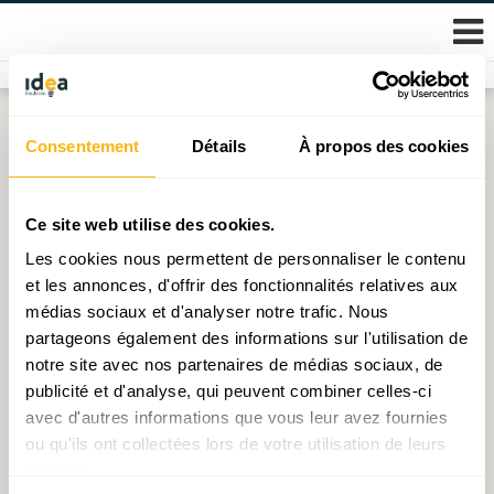
Skip
Consentement
Détails
À propos des cookies
Étiquette :
statec
to
content
Décryptage N°36 : Une décennie marquée par la
Ce site web utilise des cookies.
progression de l’activité des femmes
Les cookies nous permettent de personnaliser le contenu
et les annonces, d'offrir des fonctionnalités relatives aux
Publié le
04.09.2024
par
Ioana Pop (économiste)
médias sociaux et d'analyser notre trafic. Nous
partageons également des informations sur l'utilisation de
Les adolescents, trop peu considérés dans la lutte
notre site avec nos partenaires de médias sociaux, de
contre la pauvreté ?
publicité et d'analyse, qui peuvent combiner celles-ci
Publié le
19.10.2023
par
Jean-Baptiste Nivet
avec d'autres informations que vous leur avez fournies
ou qu'ils ont collectées lors de votre utilisation de leurs
Hausse du nombre de chômeurs diplômés : comment
services.