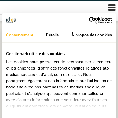
Skip
Consentement
Détails
À propos des cookies
Étiquette :
Fondation IDEA
to
content
Étude IDEA : Une vision territoriale pour le
Ce site web utilise des cookies.
Luxembourg à long terme – Fir eng kohärent
Les cookies nous permettent de personnaliser le contenu
Entwécklung vum Land
et les annonces, d'offrir des fonctionnalités relatives aux
médias sociaux et d'analyser notre trafic. Nous
Publié le
27.02.2023
par
IDEA
partageons également des informations sur l'utilisation de
notre site avec nos partenaires de médias sociaux, de
publicité et d'analyse, qui peuvent combiner celles-ci
avec d'autres informations que vous leur avez fournies
© 2026 Fondation IDEA
ou qu'ils ont collectées lors de votre utilisation de leurs
Politique de protection des données personnelles
services.