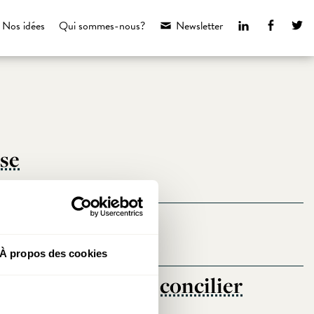
LinkedIn
Faceboo
Tw
Nos idées
Qui sommes-nous?
Newsletter
ise
itants
À propos des cookies
urgeois, comment concilier