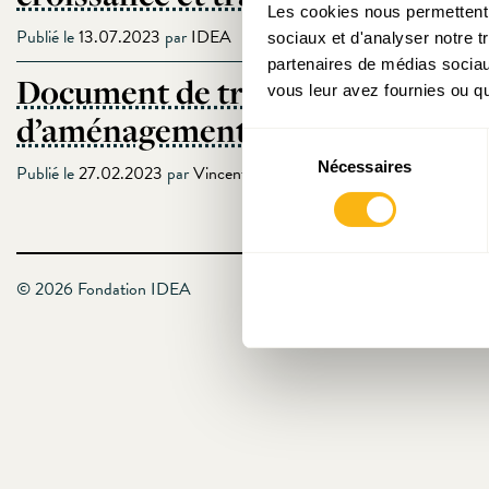
Les cookies nous permettent d
Publié le
13.07.2023
par
IDEA
sociaux et d'analyser notre t
partenaires de médias sociaux
Document de travail N°21 : Quelq
vous leur avez fournies ou qu'
d’aménagement du territoire (P
Sélection
Nécessaires
du
Publié le
27.02.2023
par
Vincent Hein
consentement
© 2026 Fondation IDEA