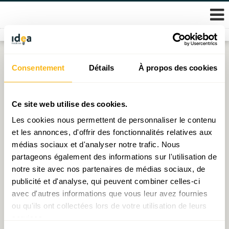
Skip
Consentement
Détails
À propos des cookies
Étiquette :
carburant
to
content
Décryptage N°30 : Äddi Tanktourismus ? – Les effets
Ce site web utilise des cookies.
potentiels
Les cookies nous permettent de personnaliser le contenu
et les annonces, d'offrir des fonctionnalités relatives aux
Publié le
14.03.2024
par
Nathalie Koch
médias sociaux et d'analyser notre trafic. Nous
partageons également des informations sur l'utilisation de
Vers un marché ETS II pour réduire les émissions
notre site avec nos partenaires de médias sociaux, de
dans le secteur du transport routier ?
publicité et d'analyse, qui peuvent combiner celles-ci
Publié le
31.01.2024
par
Mamadou Gueye
avec d'autres informations que vous leur avez fournies
ou qu'ils ont collectées lors de votre utilisation de leurs
Une taxe carbone à 200 euros au Luxembourg ?
services.