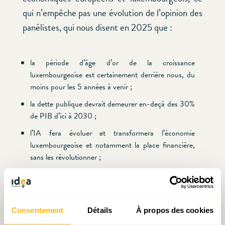
qui n’empêche pas une évolution de l’opinion des
panélistes, qui nous disent en 2025 que :
la période d’âge d’or de la croissance
luxembourgeoise est certainement derrière nous, du
moins pour les 5 années à venir ;
la dette publique devrait demeurer en-deçà des 30%
de PIB d’ici à 2030 ;
l’IA fera évoluer et transformera l’économie
luxembourgeoise et notamment la place financière,
sans les révolutionner ;
il ne faut pas négocier avec les objectifs climatiques,
mais faire davantage pour les atteindre ;
il faudra réformer les pensions, mais il y a matière à
Consentement
Détails
À propos des cookies
douter que ce sera fait en 2025 ;