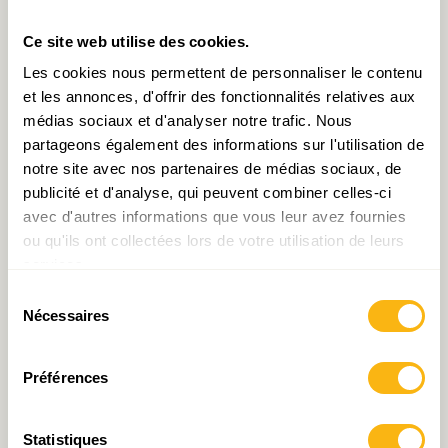
la politique de compétitivité au niveau européen doit
être profondément renforcée.
Ce site web utilise des cookies.
Les cookies nous permettent de personnaliser le contenu
et les annonces, d'offrir des fonctionnalités relatives aux
médias sociaux et d'analyser notre trafic. Nous
Télécharger le Consensus économique
partageons également des informations sur l'utilisation de
notre site avec nos partenaires de médias sociaux, de
publicité et d'analyse, qui peuvent combiner celles-ci
avec d'autres informations que vous leur avez fournies
English version
ou qu'ils ont collectées lors de votre utilisation de leurs
services.
Sélection
Nécessaires
du
consentement
Articles liés
Préférences
Statistiques