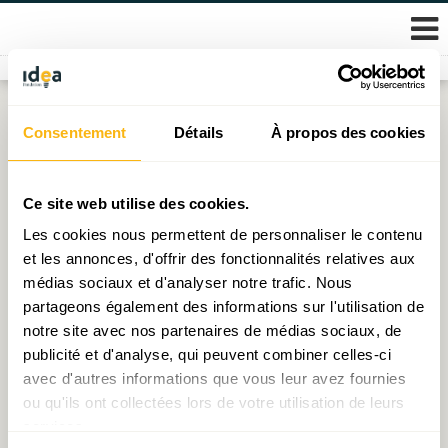
Skip
Consentement
Détails
À propos des cookies
Étiquette :
corona virus
to
content
La crise sanitaro-économique de 2020 en 10
Ce site web utilise des cookies.
graphiques
Les cookies nous permettent de personnaliser le contenu
et les annonces, d'offrir des fonctionnalités relatives aux
Publié le
24.03.2021
par
Michel - Edouard Ruben
médias sociaux et d'analyser notre trafic. Nous
partageons également des informations sur l'utilisation de
D.ieu, ce Luxembourgeois !
notre site avec nos partenaires de médias sociaux, de
Publié le
17.12.2020
par
IDEA
publicité et d'analyse, qui peuvent combiner celles-ci
avec d'autres informations que vous leur avez fournies
L’évaluation des politiques publiques : un ingrédient
ou qu'ils ont collectées lors de votre utilisation de leurs
indispensable à la qualité de la gouvernance publique
services.