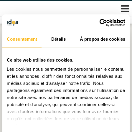
Skip
Consentement
Détails
À propos des cookies
Étiquette :
graphique
to
content
La crise sanitaro-économique de 2020 en 10
Ce site web utilise des cookies.
graphiques
Les cookies nous permettent de personnaliser le contenu
et les annonces, d'offrir des fonctionnalités relatives aux
Publié le
24.03.2021
par
Michel - Edouard Ruben
médias sociaux et d'analyser notre trafic. Nous
partageons également des informations sur l'utilisation de
notre site avec nos partenaires de médias sociaux, de
publicité et d'analyse, qui peuvent combiner celles-ci
© 2026 Fondation IDEA
avec d'autres informations que vous leur avez fournies
Politique de protection des données personnelles
ou qu'ils ont collectées lors de votre utilisation de leurs
services.