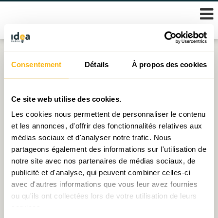
Skip
Consentement
Détails
À propos des cookies
Étiquette :
prix
to
content
« Août of the box » : De la surchauffe des prix
Ce site web utilise des cookies.
immobiliers luxembourgeois
Les cookies nous permettent de personnaliser le contenu
et les annonces, d'offrir des fonctionnalités relatives aux
Publié le
07.09.2021
par
Thomas Valici
médias sociaux et d'analyser notre trafic. Nous
partageons également des informations sur l'utilisation de
C’est graphe docteur ? Retour de l’inflation aux Etats-
notre site avec nos partenaires de médias sociaux, de
Unis ?!
publicité et d'analyse, qui peuvent combiner celles-ci
Publié le
05.08.2021
par
Thomas Valici
avec d'autres informations que vous leur avez fournies
ou qu'ils ont collectées lors de votre utilisation de leurs
Le retour de l’inflation n’est pas pour tout de suite
services.