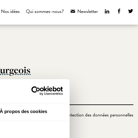
LinkedIn
Faceboo
Tw
Nos idées
Qui sommes-nous?
Newsletter
ourgeois
À propos des cookies
Politique de protection des données personnelles