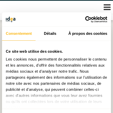
Skip
Consentement
Détails
À propos des cookies
Étiquette :
horeca
to
content
Hausse du nombre de chômeurs diplômés : comment
Ce site web utilise des cookies.
l’expliquer ?
Les cookies nous permettent de personnaliser le contenu
et les annonces, d'offrir des fonctionnalités relatives aux
Publié le
24.04.2023
par
Ioana Pop (économiste)
médias sociaux et d'analyser notre trafic. Nous
partageons également des informations sur l'utilisation de
« Août of the box » : La menace de la vague de faillites
notre site avec nos partenaires de médias sociaux, de
Publié le
24.08.2021
par
Narimène Dahmani
publicité et d'analyse, qui peuvent combiner celles-ci
avec d'autres informations que vous leur avez fournies
ou qu'ils ont collectées lors de votre utilisation de leurs
services.