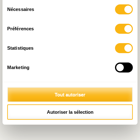
© 2026 Fondation IDEA
Sélection
Politique de protection des données personnelles
Nécessaires
du
consentement
Préférences
Statistiques
Marketing
Tout autoriser
Autoriser la sélection