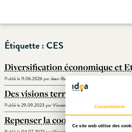
Skip
Étiquette :
CES
to
content
Diversification économique et Eta
Publié le
11.06.2026
par
Jean-Baptiste Nivet
Des visions territoriales à concré
Publié le
29.09.2023
par
Vincent Hein
Consentement
Repenser la coopération transfr
Ce site web utilise des cook
Publié le
04.07.2022
par
Vincent Hein