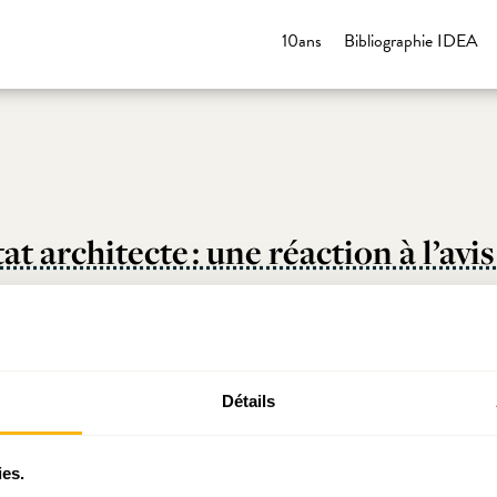
10ans
Bibliographie IDEA
t architecte : une réaction à l’avi
tiser !
Détails
ontalière
ies.