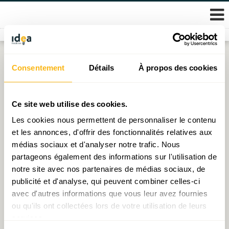
Skip
Consentement
Détails
À propos des cookies
Étiquette :
taux d’intérêt
to
content
Pour (r)ouvrir le débat
Ce site web utilise des cookies.
Les cookies nous permettent de personnaliser le contenu
Publié le
12.10.2023
par
Michel - Edouard Ruben
et les annonces, d'offrir des fonctionnalités relatives aux
médias sociaux et d'analyser notre trafic. Nous
La démocratie de propriétaires est en grand danger
partageons également des informations sur l'utilisation de
Publié le
11.10.2023
par
Michel - Edouard Ruben
notre site avec nos partenaires de médias sociaux, de
publicité et d'analyse, qui peuvent combiner celles-ci
avec d'autres informations que vous leur avez fournies
ou qu'ils ont collectées lors de votre utilisation de leurs
© 2026 Fondation IDEA
services.